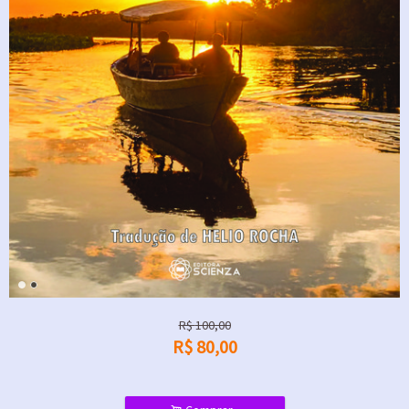
R$
100,00
R$
80,00