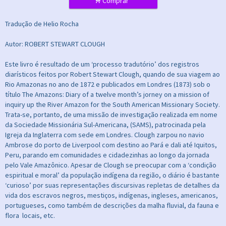
.
Comprar
Tradução de Helio Rocha
Autor: ROBERT STEWART CLOUGH
Este livro é resultado de um ‘processo tradutório’ dos registros
diarísticos feitos por Robert Stewart Clough, quando de sua viagem ao
Rio Amazonas no ano de 1872 e publicados em Londres (1873) sob o
título The Amazons: Diary of a twelve month’s jorney on a mission of
inquiry up the River Amazon for the South American Missionary Society.
Trata-se, portanto, de uma missão de investigação realizada em nome
da Sociedade Missionária Sul-Americana, (SAMS), patrocinada pela
Igreja da Inglaterra com sede em Londres. Clough zarpou no navio
Ambrose do porto de Liverpool com destino ao Pará e dali até Iquitos,
Peru, parando em comunidades e cidadezinhas ao longo da jornada
pelo Vale Amazônico. Apesar de Clough se preocupar com a ‘condição
espiritual e moral’ da população indígena da região, o diário é bastante
‘curioso’ por suas representações discursivas repletas de detalhes da
vida dos escravos negros, mestiços, indígenas, ingleses, americanos,
portugueses, como também de descrições da malha fluvial, da fauna e
flora locais, etc.