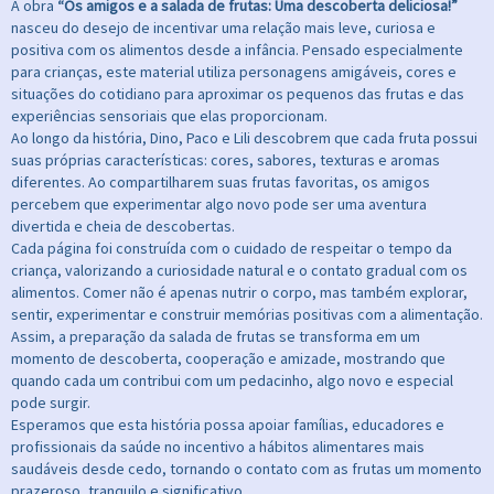
A obra
“Os amigos e a salada de frutas: Uma descoberta deliciosa!”
nasceu do desejo de incentivar uma relação mais leve, curiosa e
positiva com os alimentos desde a infância. Pensado especialmente
para crianças, este material utiliza personagens amigáveis, cores e
situações do cotidiano para aproximar os pequenos das frutas e das
experiências sensoriais que elas proporcionam.
Ao longo da história, Dino, Paco e Lili descobrem que cada fruta possui
suas próprias características: cores, sabores, texturas e aromas
diferentes. Ao compartilharem suas frutas favoritas, os amigos
percebem que experimentar algo novo pode ser uma aventura
divertida e cheia de descobertas.
Cada página foi construída com o cuidado de respeitar o tempo da
criança, valorizando a curiosidade natural e o contato gradual com os
alimentos. Comer não é apenas nutrir o corpo, mas também explorar,
sentir, experimentar e construir memórias positivas com a alimentação.
Assim, a preparação da salada de frutas se transforma em um
momento de descoberta, cooperação e amizade, mostrando que
quando cada um contribui com um pedacinho, algo novo e especial
pode surgir.
Esperamos que esta história possa apoiar famílias, educadores e
profissionais da saúde no incentivo a hábitos alimentares mais
saudáveis desde cedo, tornando o contato com as frutas um momento
prazeroso, tranquilo e significativo.