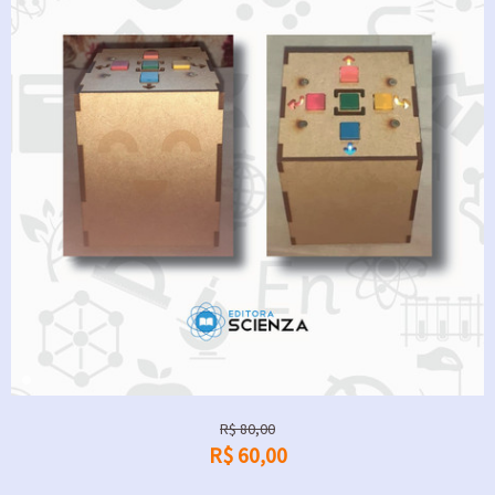
R$
80,00
R$
60,00