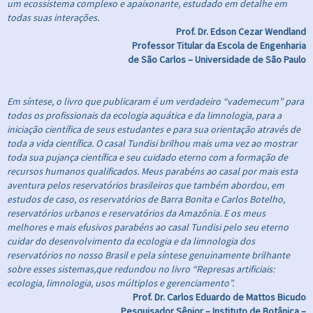
um ecossistema complexo e apaixonante, estudado em detalhe em
todas suas interações.
Prof. Dr. Edson Cezar Wendland
Professor Titular da Escola de Engenharia
de São Carlos – Universidade de São Paulo
Em síntese, o livro que publicaram é um verdadeiro “vademecum” para
todos os profissionais da ecologia aquática e da limnologia, para a
iniciação científica de seus estudantes e para sua orientação através de
toda a vida científica. O casal Tundisi brilhou mais uma vez ao mostrar
toda sua pujança científica e seu cuidado eterno com a formação de
recursos humanos qualificados. Meus parabéns ao casal por mais esta
aventura pelos reservatórios brasileiros que também abordou, em
estudos de caso, os reservatórios de Barra Bonita e Carlos Botelho,
reservatórios urbanos e reservatórios da Amazônia. E os meus
melhores e mais efusivos parabéns ao casal Tundisi pelo seu eterno
cuidar do desenvolvimento da ecologia e da limnologia dos
reservatórios no nosso Brasil e pela síntese genuinamente brilhante
sobre esses sistemas,que redundou no livro “Represas artificiais:
ecologia, limnologia, usos múltiplos e gerenciamento”.
Prof. Dr. Carlos Eduardo de Mattos Bicudo
Pesquisador Sênior – Instituto de Botânica –